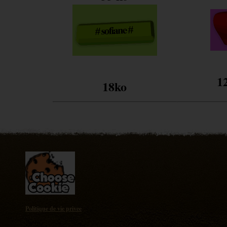
1
18ko
Politique de vie privee