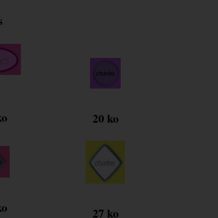
s
ko
20 ko
ko
27 ko